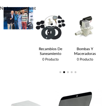
No banner content
Inodoros Y Tapas
Recambios De
Bombas Y
Saneamiento
Maceradoras
0
Producto
0
Producto
0
Producto