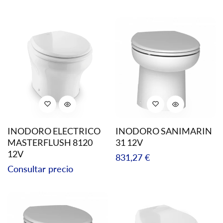
regular
regular
INODORO ELECTRICO
INODORO SANIMARIN
MASTERFLUSH 8120
31 12V
12V
Precio
831,27 €
Precio
Consultar precio
regular
regular