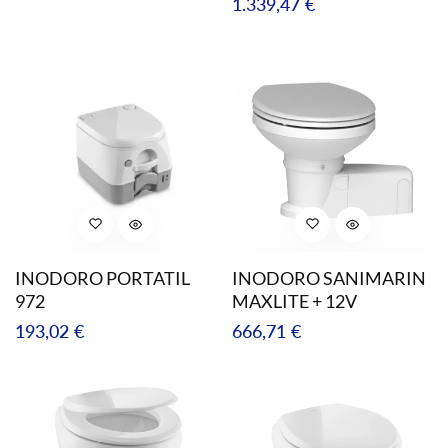
Precio
1.339,47 €
regular
regular
INODORO PORTATIL
INODORO SANIMARIN
972
MAXLITE + 12V
Precio
Precio
193,02 €
666,71 €
regular
regular