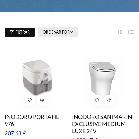
ORDENAR POR
FILTRAR
2
List
Columna
INODORO PORTATIL
INODORO SANIMARIN
976
EXCLUSIVE MEDIUM
LUXE 24V
Precio
207,63 €