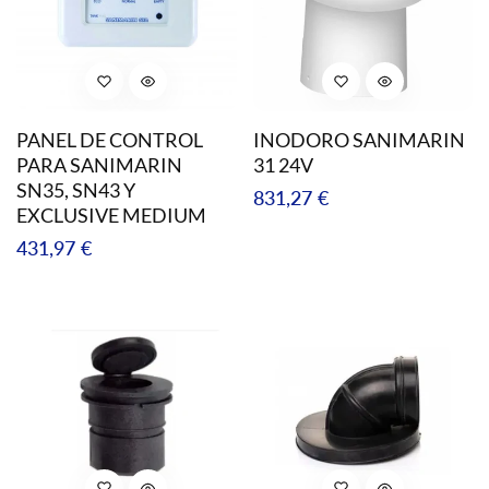
PANEL DE CONTROL
INODORO SANIMARIN
PARA SANIMARIN
31 24V
SN35, SN43 Y
Precio
831,27 €
EXCLUSIVE MEDIUM
regular
Precio
431,97 €
regular