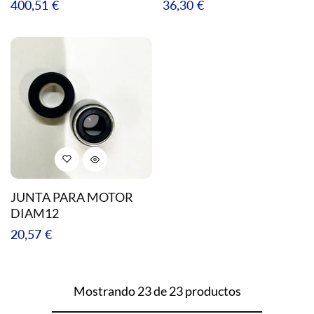
Precio
Precio
400,51 €
36,30 €
regular
regular
JUNTA PARA MOTOR
DIAM12
Precio
20,57 €
regular
Mostrando 23 de 23 productos