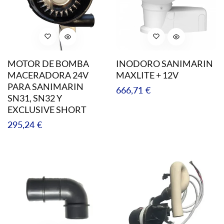
MOTOR DE BOMBA
INODORO SANIMARIN
MACERADORA 24V
MAXLITE + 12V
PARA SANIMARIN
Precio
666,71 €
SN31, SN32 Y
regular
EXCLUSIVE SHORT
Precio
295,24 €
regular