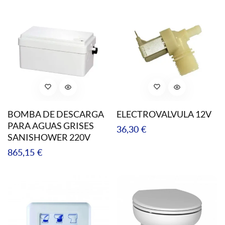
BOMBA DE DESCARGA
ELECTROVALVULA 12V
PARA AGUAS GRISES
Precio
36,30 €
SANISHOWER 220V
regular
Precio
865,15 €
regular