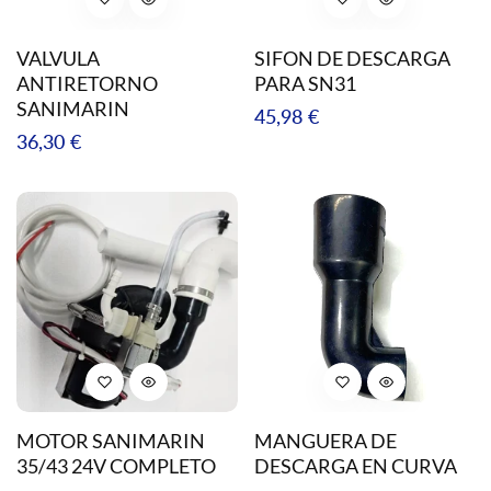
VALVULA
SIFON DE DESCARGA
ANTIRETORNO
PARA SN31
SANIMARIN
Precio
45,98 €
Precio
36,30 €
regular
regular
MOTOR SANIMARIN
MANGUERA DE
35/43 24V COMPLETO
DESCARGA EN CURVA