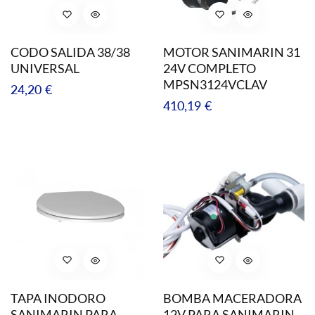
CODO SALIDA 38/38
MOTOR SANIMARIN 31
UNIVERSAL
24V COMPLETO
MPSN3124VCLAV
Precio
24,20 €
Precio
410,19 €
regular
regular
TAPA INODORO
BOMBA MACERADORA
SANIMARIN PARA
12V PARA SANIMARIN