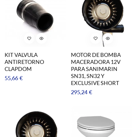
KIT VALVULA
MOTOR DE BOMBA
ANTIRETORNO
MACERADORA 12V
CLAPDOM
PARA SANIMARIN
SN31, SN32 Y
Precio
55,66 €
EXCLUSIVE SHORT
regular
Precio
295,24 €
regular