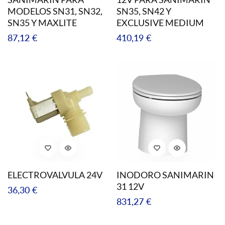
MODELOS SN31, SN32,
SN35, SN42 Y
SN35 Y MAXLITE
EXCLUSIVE MEDIUM
Precio
Precio
87,12 €
410,19 €
regular
regular
ELECTROVALVULA 24V
INODORO SANIMARIN
31 12V
Precio
36,30 €
Precio
831,27 €
regular
regular