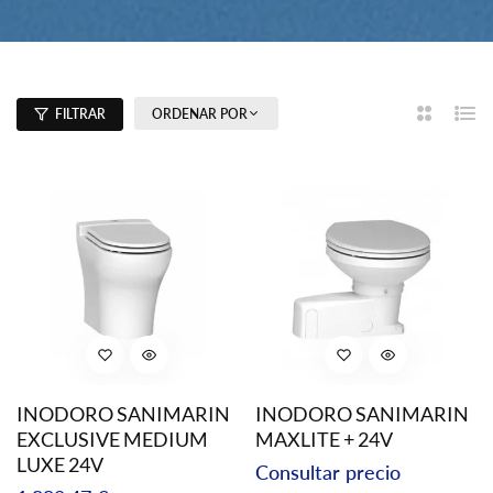
ORDENAR POR
FILTRAR
2
List
Columna
INODORO SANIMARIN
INODORO SANIMARIN
EXCLUSIVE MEDIUM
MAXLITE + 24V
LUXE 24V
Precio
Consultar precio