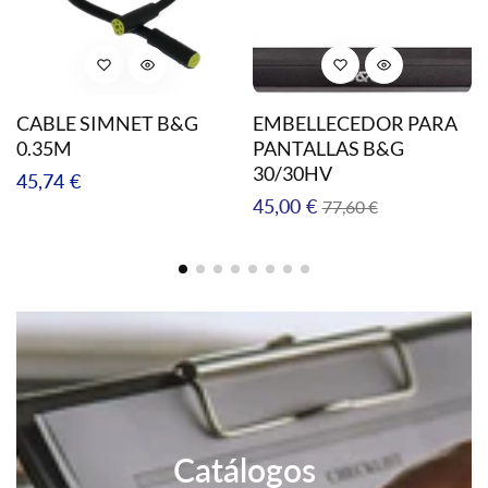
CABLE SIMNET B&G
EMBELLECEDOR PARA
0.35M
PANTALLAS B&G
30/30HV
Precio
45,74 €
Precio
Precio
45,00 €
77,60 €
regular
regular
en
oferta
Catálogos