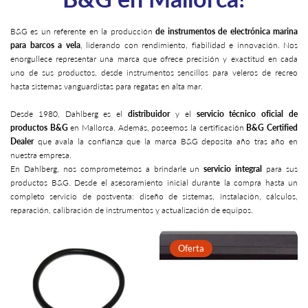
B&G es un referente en la producción
de instrumentos de electrónica marina
para barcos a vela
, liderando con rendimiento, fiabilidad e innovación. Nos
enorgullece representar una marca que ofrece precisión y exactitud en cada
uno de sus productos, desde instrumentos sencillos para veleros de recreo
hasta sistemas vanguardistas para regatas en alta mar.
Desde 1980, Dahlberg es el
distribuidor
y el
servicio técnico oficial de
productos B&G
en Mallorca. Además, poseemos la certificación
B&G Certified
Dealer
que avala la confianza que la marca B&G deposita año tras año en
nuestra empresa.
En Dahlberg, nos comprometemos a brindarle un
servicio integral
para sus
productos B&G. Desde el asesoramiento inicial durante la compra hasta un
completo servicio de postventa: diseño de sistemas, instalación, cálculos,
reparación, calibración de instrumentos y actualización de equipos.
Oferta