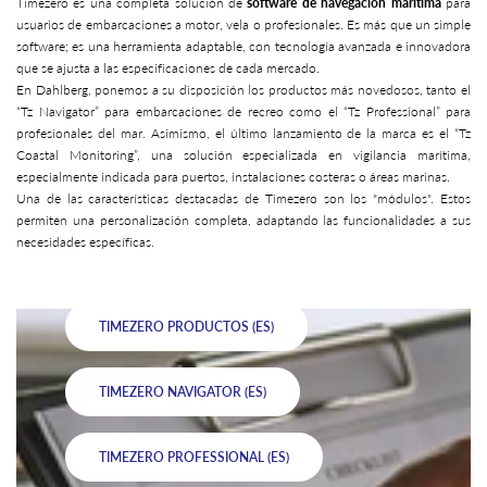
Timezero es una completa solución de
software de navegación marítima
para
usuarios de embarcaciones a motor, vela o profesionales. Es más que un simple
software; es una herramienta adaptable, con tecnología avanzada e innovadora
que se ajusta a las especificaciones de cada mercado.
En Dahlberg, ponemos a su disposición los productos más novedosos, tanto el
“Tz Navigator” para embarcaciones de recreo como el “Tz Professional” para
profesionales del mar. Asimismo, el último lanzamiento de la marca es el “Tz
Coastal Monitoring”, una solución especializada en vigilancia marítima,
especialmente indicada para puertos, instalaciones costeras o áreas marinas.
Una de las características destacadas de Timezero son los "módulos". Estos
permiten una personalización completa, adaptando las funcionalidades a sus
necesidades específicas.
TIMEZERO PRODUCTOS (ES)
TIMEZERO NAVIGATOR (ES)
TIMEZERO PROFESSIONAL (ES)